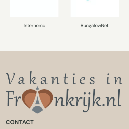
Interhome
BungalowNet
CONTACT