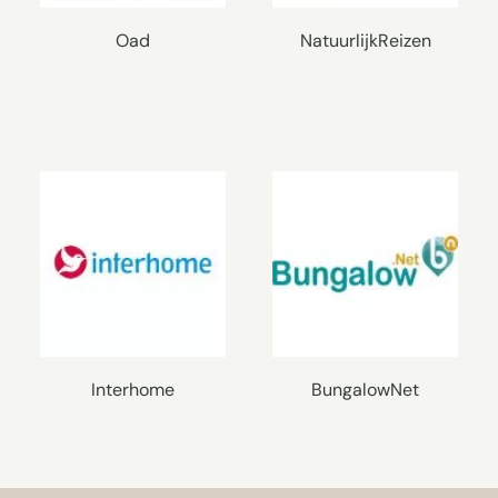
Oad
NatuurlijkReizen
Interhome
BungalowNet