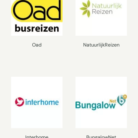
Oad
NatuurlijkReizen
Interhome
BungalowNet