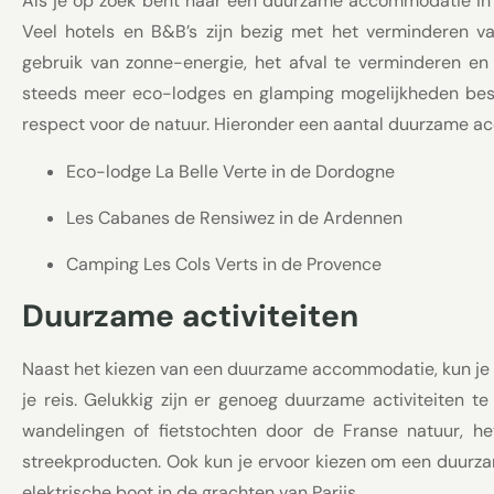
Als je op zoek bent naar een duurzame accommodatie in Fra
Veel hotels en B&B’s zijn bezig met het verminderen v
gebruik van zonne-energie, het afval te verminderen en 
steeds meer eco-lodges en glamping mogelijkheden besc
respect voor de natuur. Hieronder een aantal duurzame ac
Eco-lodge La Belle Verte in de Dordogne
Les Cabanes de Rensiwez in de Ardennen
Camping Les Cols Verts in de Provence
Duurzame activiteiten
Naast het kiezen van een duurzame accommodatie, kun je o
je reis. Gelukkig zijn er genoeg duurzame activiteiten t
wandelingen of fietstochten door de Franse natuur, h
streekproducten. Ook kun je ervoor kiezen om een duurza
elektrische boot in de grachten van Parijs.