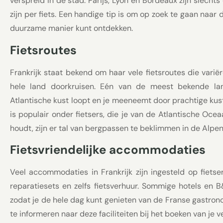
verspreid in de stad. Parijs, Lyon en Bordeaux zijn slech
zijn per fiets. Een handige tip is om op zoek te gaan naar 
duurzame manier kunt ontdekken.
Fietsroutes
Frankrijk staat bekend om haar vele fietsroutes die varië
hele land doorkruisen. Eén van de meest bekende lan
Atlantische kust loopt en je meeneemt door prachtige ku
is populair onder fietsers, die je van de Atlantische Oc
houdt, zijn er tal van bergpassen te beklimmen in de Alpe
Fietsvriendelijke accommodaties
Veel accommodaties in Frankrijk zijn ingesteld op fietser
reparatiesets en zelfs fietsverhuur. Sommige hotels en
zodat je de hele dag kunt genieten van de Franse gastrono
te informeren naar deze faciliteiten bij het boeken van je ver