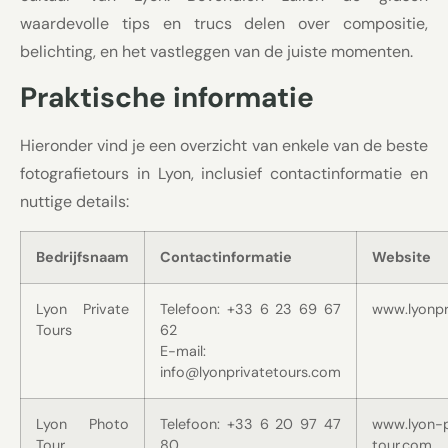
waardevolle tips en trucs delen over compositie,
belichting, en het vastleggen van de juiste momenten.
Praktische informatie
Hieronder vind je een overzicht van enkele van de beste
fotografietours in Lyon, inclusief contactinformatie en
nuttige details:
Bedrijfsnaam
Contactinformatie
Website
Lyon Private
Telefoon: +33 6 23 69 67
www.lyonpr
Tours
62
E-mail:
info@lyonprivatetours.com
Lyon Photo
Telefoon: +33 6 20 97 47
www.lyon-
Tour
80
tour.com