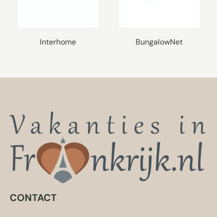
Interhome
BungalowNet
CONTACT