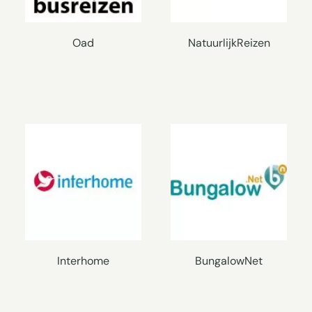
Oad
NatuurlijkReizen
Interhome
BungalowNet