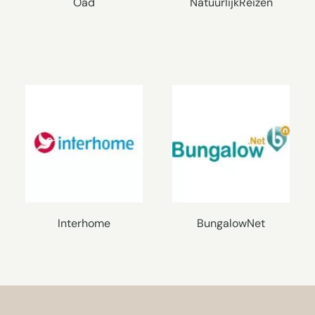
Oad
NatuurlijkReizen
Interhome
BungalowNet