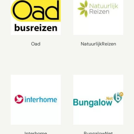
Oad
NatuurlijkReizen
Interhome
BungalowNet