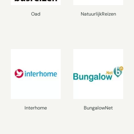
Oad
NatuurlijkReizen
Interhome
BungalowNet