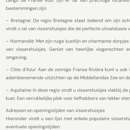
Langs de Franse kust zijn er tal van prachtige locaties
bestemmingen zijn:
– Bretagne: De regio Bretagne staat bekend om zijn schil
vindt u tal van vissershuisjes die de perfecte uitvalsbasi
– Normandië: Met zijn ruige kustlijn en charmante dorpje
van vissershuisjes. Geniet van heerlijke visgerechten
omgeving.
– Côte d’Azur: Aan de zonnige Franse Rivièra kunt u ook 
adembenemende uitzichten op de Middellandse Zee en de 
– Aquitaine: In deze regio vindt u vissershuisjes vlakbij 
kust. Een verrukkelijke plek voor liefhebbers van lekker eten
Adressen en openingstijden van vissershuisjes
Hieronder vindt u een lijst met enkele populaire vissersh
eventuele openingstijden: